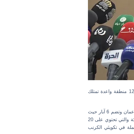
فتح الأردن الباب واسعًا أمام الاستثمارات في قطاعَي النفط والغاز، وذلك بعد الكشف عن 12 منطقة واعدة تمتلك
وتتنوع هذه المناطق بين مواقع استكشافية وتطويرية، وتشمل: منطقة الأزرق التي تقع شرق عمان وتضم 6 آبار حيث
رصدت فيها مكامن نفطية في تكوينَي وادي السير وناعور، ومنطقة البحر الميت غربي المملكة والتي تحتوي على 20
ملة في تكوينَي الكرنب