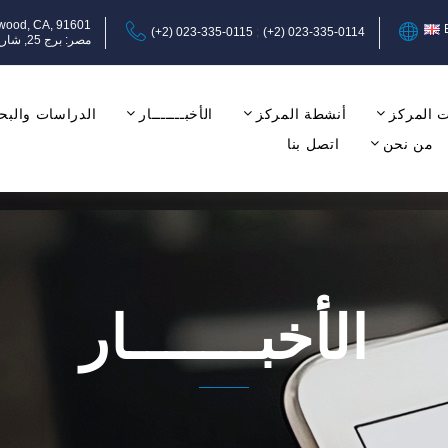
ywood, CA, 91601
(+2) 023-335-0115
(+2) 023-335-0114
مصر: برج 25, شارع عبد المنعم رياض, المهندسين, الجيزة, الدور الثامن, مكتب 17-18.
 المركز
أنشطة المركز
الأخبـــــــار
الدراسات والبح
من نحن
اتصل بنا
الأخبـــــــار