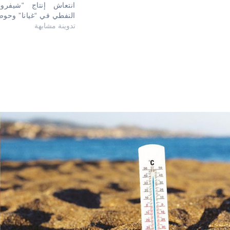
انتعاش إنتاج “شيفرو
النفطي في “غيانا” وحوض
تدوينة مشابهة