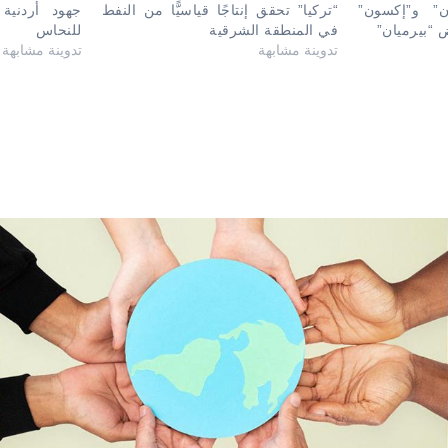
ن” و”إكسون”
“تركيا” تحقق إنتاجًا قياسيًّا من النفط
جهود أردنية
 “بيرميان”
في المنطقة الشرقية
للنحاس
تدوينة مشابهة
تدوينة مشابهة