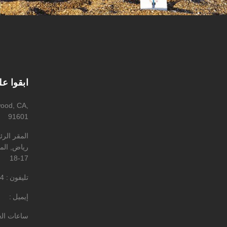
ابقوا ع
wood, CA,
91601
المقر الر
رياض, المه
17-18
تليفون
4
إيميل
ساعات ال