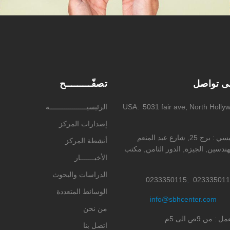
لى تواصل
تصفّـــــــــح
5031 fair ave, North Holly
USA
الرئيسيــــــــــــــــــة
إصدارات المركز
ئيسي
برج 25, شارع عبد المنعم
أنشطة المركز
ندسين, الجيزة, الدور الثامن, مكتب
الأخبـــــــار
الدراسات والبحوث
0233350115
023335011
الوسائط المتعددة
info@sbhcenter.com
من نحن
عمل
من 9ص الى 5م
اتصل بنا