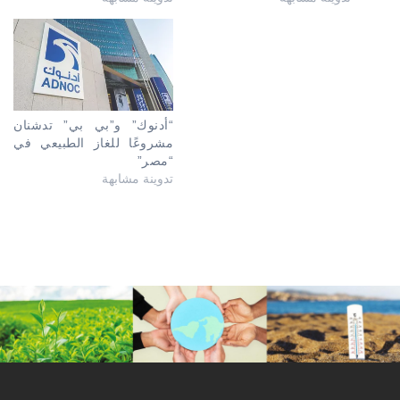
“أدنوك” و”بي بي” تدشنان
مشروعًا للغاز الطبيعي في
“مصر”
تدوينة مشابهة