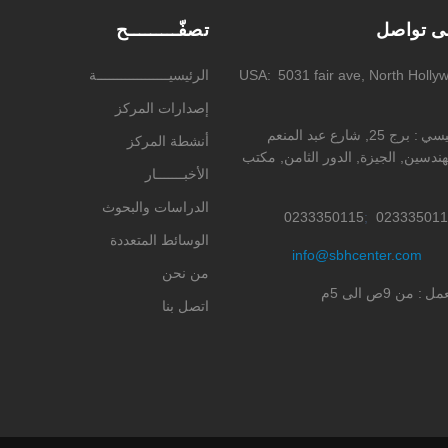
لى تواصل
تصفّـــــــــح
5031 fair ave, North Holly
USA
الرئيسيــــــــــــــــــة
إصدارات المركز
ئيسي
برج 25, شارع عبد المنعم
أنشطة المركز
ندسين, الجيزة, الدور الثامن, مكتب
الأخبـــــــار
الدراسات والبحوث
0233350115
023335011
الوسائط المتعددة
info@sbhcenter.com
من نحن
عمل
من 9ص الى 5م
اتصل بنا