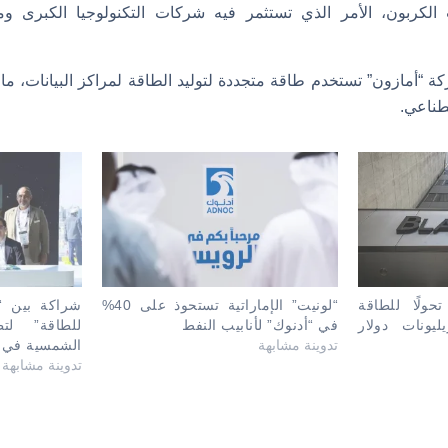
 الكربون، الأمر الذي تستثمر فيه شركات التكنولوجيا الكبرى وم
 “أمازون” تستخدم طاقة متجددة لتوليد الطاقة لمراكز البيانات، ما ي
طناعي.
ولًا للطاقة
“لونيت” الإماراتية تستحوذ على 40%
شراكة بين “ب
 بقيمة 4 تريليونات دولار
في “أدنوك” لأنابيب النفط
للطاقة” لت
تدوينة مشابهة
الشمسية في “
تدوينة مشابهة