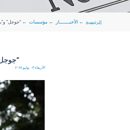
الرئيسية
←
الأخبـــــــار
←
مؤسسات
←
“جوجل” و”بل
“جوجل”
الأربعاء ٠٣ يوليو ٢٠٢٤