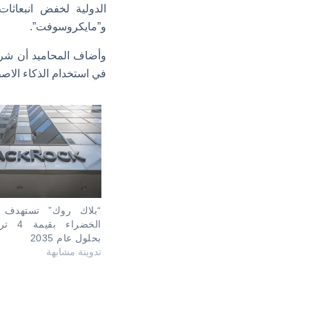
الدولية لخفض انبعاثات
و”مايكروسوفت”.
وأضاف المحاميد أن شركة
في استخدام الذكاء الاص
“بلاك روك” تستهدف تح
الخضراء
بحلول عام 2035
تدوينة مشابهة