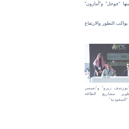
نها “جوجل” و”أمازون”
واكب التطور والارتفاع
وزيتيف زيرو” و”تميمي
طوير مشاريع الطاقة
السعودية”