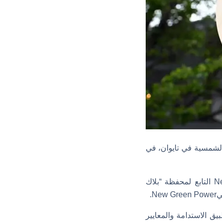
ر خط أنابيب بقدرة 1 جيجاوات للطاقة الشمسية في تايوان، في
وستستثمر “جوجل” بموجب الصفقة في مطور الطاقة الشمسية التايوانيNew Green Power التابع لمحفظة “بلاك
.
يق الاستدامة والمعايير