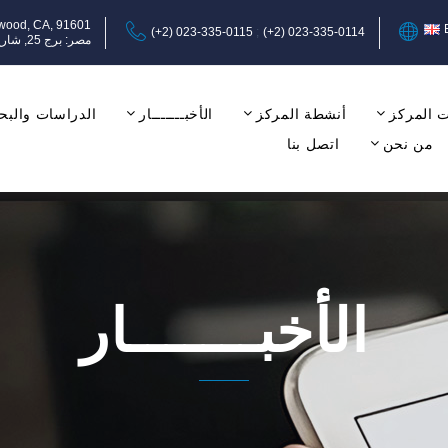
ywood, CA, 91601
(+2) 023-335-0115
(+2) 023-335-0114
مصر: برج 25, شارع عبد المنعم رياض, المهندسين, الجيزة, الدور الثامن, مكتب 17-18.
 المركز
أنشطة المركز
الأخبـــــــار
الدراسات والبح
من نحن
اتصل بنا
الأخبـــــــار