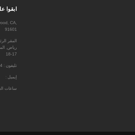
ابقوا ع
wood, CA,
91601
المقر الر
رياض, المه
17-18
تليفون
4
إيميل
ساعات ال