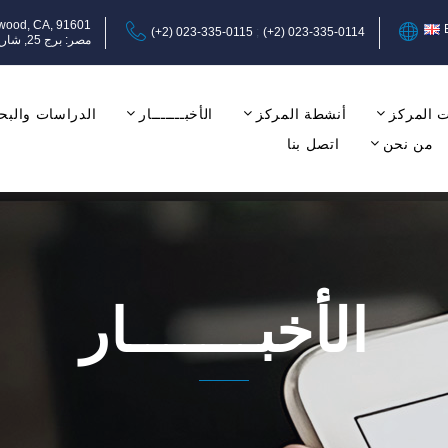
ywood, CA, 91601
(+2) 023-335-0115
(+2) 023-335-0114
مصر: برج 25, شارع عبد المنعم رياض, المهندسين, الجيزة, الدور الثامن, مكتب 17-18.
 المركز
أنشطة المركز
الأخبـــــــار
الدراسات والبح
من نحن
اتصل بنا
الأخبـــــــار