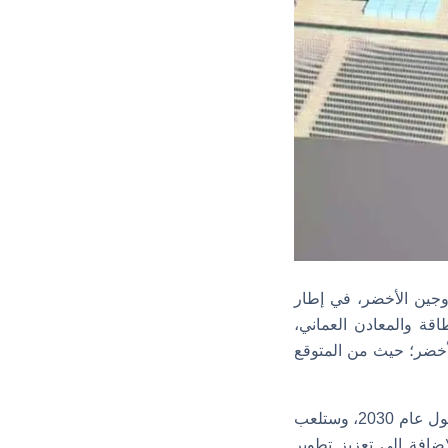
روجين الأخضر، في إطار
ر، وأكد وكيل وزارة الطاقة والمعادن العماني،
لأخضر؛ حيث من المتوقع
هذه الخطوة ستسهم بشكل كبير في تحقيق هدف عمان المتمثل في إنتاج مليون طن سنويًّا بحلول عام 2030، وستلعب
لإضافة إلى تعزيز تطوير