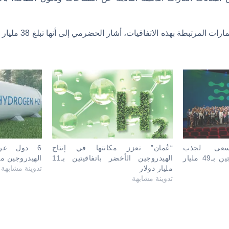
وفيما يتعلق بحجم الاستثم
سعى لجذب
“عُمان” تعزز مكانتها في إنتاج
6 دول عرب
استثمارات في الهيدروجين بـ49 مليار
الهيدروجين الأخضر باتفاقيتين بـ11
الهيدروجين م
مليار دولار
تدوينة مشابهة
تدوينة مشابهة