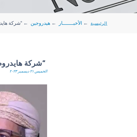
الرئيسية
←
الأخبـــــــار
←
هيدروجين
←
“شركة هايد
“شركة هايدروم
الخميس ٢١ ديسمبر ٢٠٢٣