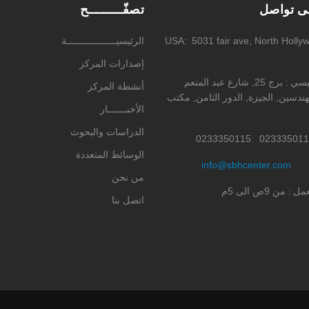
لى تواصل
تصفّـــــــــح
5031 fair ave, North Holly
USA
الرئيسيــــــــــــــــــة
إصدارات المركز
ئيسي
برج 25, شارع عبد المنعم
أنشطة المركز
ندسين, الجيزة, الدور الثامن, مكتب
الأخبـــــــار
الدراسات والبحوث
0233350115
023335011
الوسائط المتعددة
info@sbhcenter.com
من نحن
عمل
من 9ص الى 5م
اتصل بنا