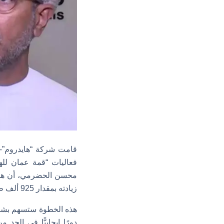
قامت شركة “هايدروم”- أ
محسن الحضرمي، أن هذه ا
زيادته بمقدار 925 ألف طن سنويًّا.
دورًا إيجابيًّا في الحد