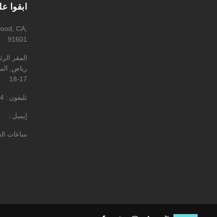
ابقوا ع
wood, CA,
91601
المقر الر
رياض, المه
17-18
تليفون
4
إيميل
ساعات ال