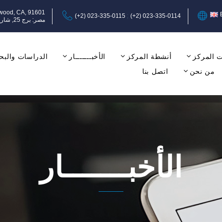
ywood, CA, 91601
(+2) 023-335-0115
(+2) 023-335-0114
مصر: برج 25, شارع عبد المنعم رياض, المهندسين, الجيزة, الدور الثامن, مكتب 17-18.
 المركز
أنشطة المركز
الأخبـــــــار
الدراسات والبح
من نحن
اتصل بنا
الأخبـــــــار