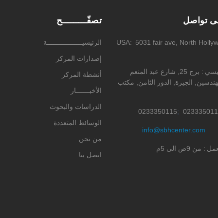
لى تواصل
تصفّـــــــــح
5031 fair ave, North Holly
USA
الرئيسيــــــــــــــــــة
إصدارات المركز
ئيسي
برج 25, شارع عبد المنعم
أنشطة المركز
ندسين, الجيزة, الدور الثامن, مكتب
الأخبـــــــار
الدراسات والبحوث
0233350115
023335011
الوسائط المتعددة
info@sbhcenter.com
من نحن
عمل
من 9ص الى 5م
اتصل بنا