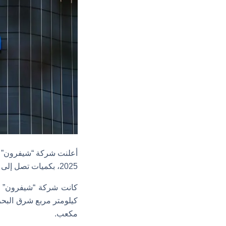
أعلنت شركة “شيفرون” ال
2025، بكميات تصل إلى 600 مليون قدم مكعب، وفي خلال عامين من بدء الإنتاج سوف يصل إلى 2 مليار قدم مكعب.
مكعب.