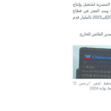
المصرية لشتغيل وإنتاج
ء وسد العجز في قطاع
الكهرباء والتصدير للخارج. ويوضح الشكل التالي إنتاج الغاز الطبيعي في مصر في الفترة من 2021إلى2023 بالمليار قدم
“شيفرون” تخطط لحفر “نرجس 2”
هاية 2024