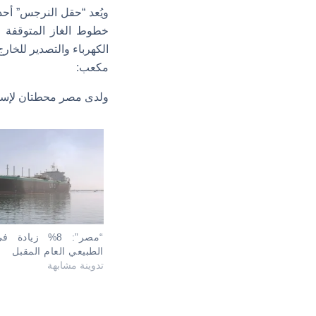
ويُعد “حقل النرجس” أحد
خطوط الغاز المتوقفة 
مكعب:
ولدى مصر محطتان لإسالة الغاز الطبيعي بإجمالي 2.1 م
“مصر”: 8% زيادة
الطبيعي العام المقبل
تدوينة مشابهة