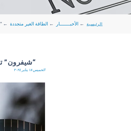
الرئيسية
←
الأخبـــــــار
←
الطاقة الغير متجددة
←
“
“شيفرون” تعل
الخميس ١٨ يناير ٢٠٢٤