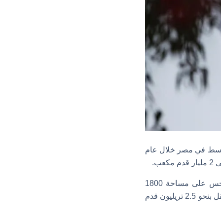
متوسط في مصر خلال عام
كانت شركة “شيفرون” قد أعلنت – في الربع الأول من عام 2023- عن اكتشاف حقل النرجس على مساحة 1800
كيلومتر مربع شرق البحر الأبيض المتوسط، وقُدرت حجم احتياطيات الغاز الطبيعي في هذا الحقل بنحو 2.5 تريليون قدم