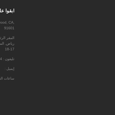
ابقوا ع
wood, CA,
91601
المقر الر
رياض, المه
17-18
تليفون
4
إيميل
ساعات ال