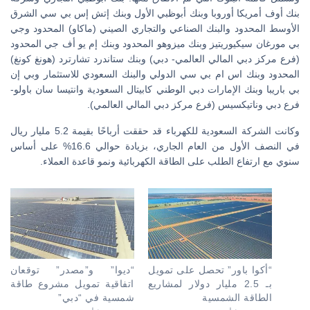
بنك أوف أمريكا أوروبا وبنك أبوظبي الأول وبنك إتش إس بي سي الشرق
الأوسط المحدود والبنك الصناعي والتجاري الصيني (ماكاو) المحدود وجي
بي مورغان سيكيوريتيز وبنك ميزوهو المحدود وبنك إم يو أف جي المحدود
(فرع مركز دبي المالي العالمي- دبي) وبنك ستاندرد تشارترد (هونغ كونغ)
المحدود وبنك اس ام بي سي الدولي والبنك السعودي للاستثمار وبي إن
بي باريبا وبنك الإمارات دبي الوطني كابيتال السعودية وانتيسا سان باولو-
فرع دبي وناتيكسيس (فرع مركز دبي المالي العالمي).
وكانت الشركة السعودية للكهرباء قد حققت أرباحًا بقيمة 5.2 مليار ريال
في النصف الأول من العام الجاري، بزيادة حوالي 16.6% على أساس
سنوي مع ارتفاع الطلب على الطاقة الكهربائية ونمو قاعدة العملاء.
“أكوا باور” تحصل على تمويل
“ديوا” و”مصدر” توقعان
بـ 2.5 مليار دولار لمشاريع
اتفاقية تمويل مشروع طاقة
الطاقة الشمسية
شمسية في “دبي”