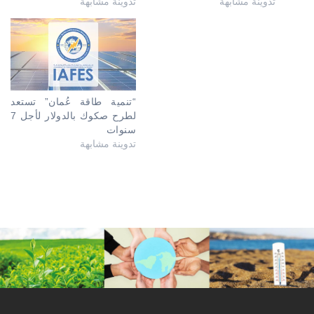
تدوينة مشابهة
تدوينة مشابهة
“تنمية طاقة عُمان” تستعد
لطرح صكوك بالدولار لأجل 7
سنوات
تدوينة مشابهة