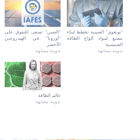
“تونغوي” الصينية تخطط لبناء
“الصين” تسعى للتفوق على
مصنع لمواد ألواح الطاقة
“أوروبا” في الهيدروجين
الشمسية
الأخضر
تدوينة مشابهة
تدوينة مشابهة
عالم الطاقة
تدوينة مشابهة