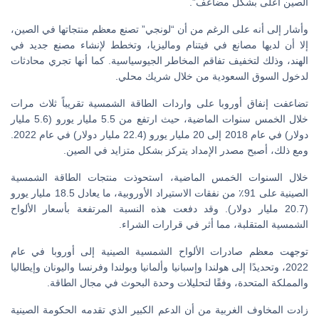
الصين أعلى بشكل مضاعف”.
وأشار إلى أنه على الرغم من أن “لونجي” تصنع معظم منتجاتها في الصين،
إلا أن لديها مصانع في فيتنام وماليزيا، وتخطط لإنشاء مصنع جديد في
الهند، وذلك لتخفيف تفاقم المخاطر الجيوسياسية. كما أنها تجري محادثات
لدخول السوق السعودية من خلال شريك محلي.
تضاعفت إنفاق أوروبا على واردات الطاقة الشمسية تقريباً ثلاث مرات
خلال الخمس سنوات الماضية، حيث ارتفع من 5.5 مليار يورو (5.6 مليار
دولار) في عام 2018 إلى 20 مليار يورو (22.4 مليار دولار) في عام 2022.
ومع ذلك، أصبح مصدر الإمداد يتركز بشكل متزايد في الصين.
خلال السنوات الخمس الماضية، استحوذت منتجات الطاقة الشمسية
الصينية على 91٪ من نفقات الاستيراد الأوروبية، ما يعادل 18.5 مليار يورو
(20.7 مليار دولار). وقد دفعت هذه النسبة المرتفعة بأسعار الألواح
الشمسية المتقلبة، مما أثر في قرارات الشراء.
توجهت معظم صادرات الألواح الشمسية الصينية إلى أوروبا في عام
2022، وتحديدًا إلى هولندا وإسبانيا وألمانيا وبولندا وفرنسا واليونان وإيطاليا
والمملكة المتحدة، وفقًا لتحليلات وحدة البحوث في مجال الطاقة.
زادت المخاوف الغربية من أن الدعم الكبير الذي تقدمه الحكومة الصينية