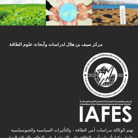
مركز سیف بن هلال لدراسات وأبحاث علوم الطاقة
تهتم الوكالة بدراسات أمن الطاقة - والتأثیرات السیاسیة والجیوسیاسیة
عليها، وكذا تأثیرات أمن الطاقة على الإستقرار في النظام والسلام الدولي