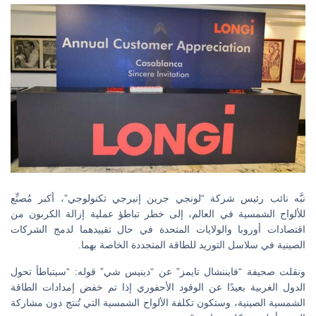
نبَّه نائب رئيس شركة “لونجي جرين إنيرجي تكنولوجي”، أكبر مُصنِّع
للألواح الشمسية في العالم، إلى خطر تباطؤ عملية إزالة الكربون من
اقتصادات أوروبا والولايات المتحدة في حال تقييدهما لدمج الشركات
الصينية في سلاسل التوريد للطاقة المتجددة الخاصة بهما.
ونقلت صحيفة “فايننشال تايمز” عن “دينيس شي” قوله: “سيتباطأ تحول
الدول الغربية بعيدًا عن الوقود الأحفوري إذا تم خفض إمدادات الطاقة
الشمسية الصينية، وستكون تكلفة الألواح الشمسية التي تُنتج دون مشاركة