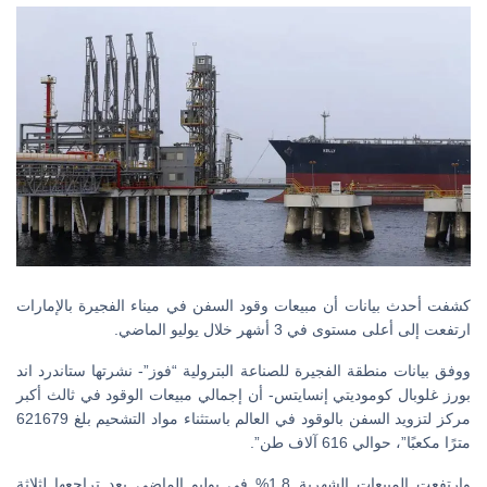
كشفت أحدث بيانات أن مبيعات وقود السفن في ميناء الفجيرة بالإمارات
ارتفعت إلى أعلى مستوى في 3 أشهر خلال يوليو الماضي.
ووفق بيانات منطقة الفجيرة للصناعة البترولية “فوز”- نشرتها ستاندرد اند
بورز غلوبال كوموديتي إنسايتس- أن إجمالي مبيعات الوقود في ثالث أكبر
مركز لتزويد السفن بالوقود في العالم باستثناء مواد التشحيم بلغ 621679
مترًا مكعبًا”، حوالي 616 آلاف طن”.
وارتفعت المبيعات الشهرية 1.8% في يوليو الماضي بعد تراجعها لثلاثة