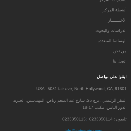
أنشطة المركز
الأخبـــــــار
الدراسات والبحوث
الوسائط المتعددة
من نحن
اتصل بنا
ابقوا على تواصل
USA
5031 fair ave, North Hollywood, CA, 91601
المقر الرئيسي
برج 25, شارع عبد المنعم رياض, المهندسين, الجيزة,
الدور الثامن, مكتب 17-18
تليفون
0233350114
0233350115
إيميل
info@sbhcenter.com