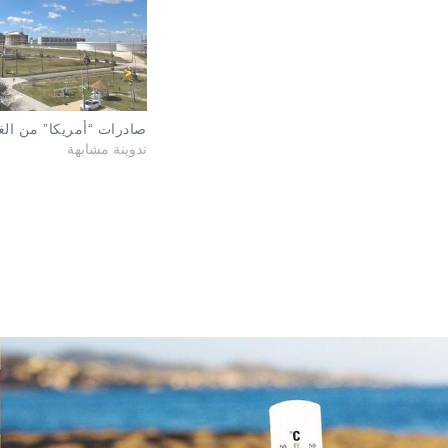
صادرات “أمريكا” من الغ
تدوينة مشابهة