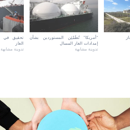
از
“أمريكا” تُطَمْئِن المستوردين بشأن
تحقيق في تع
إمدادات الغاز المسال
الغاز
تدوينة مشابهة
تدوينة مشابهة