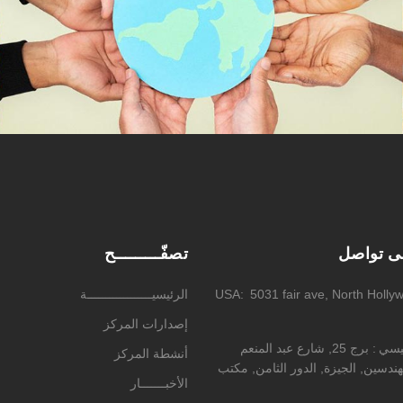
لى تواصل
تصفّـــــــــح
5031 fair ave, North Holly
USA
الرئيسيــــــــــــــــــة
إصدارات المركز
ئيسي
برج 25, شارع عبد المنعم
أنشطة المركز
ندسين, الجيزة, الدور الثامن, مكتب
الأخبـــــــار