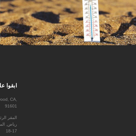
ابقوا ع
wood, CA,
91601
المقر الر
رياض, المه
17-18