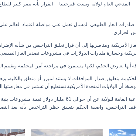
لمدعي العام لولاية ويست فيرجينيا – القرار بأنه نصر كبير لقطاع ال
 صادرات الغاز الطبيعي المسال تعمل على مواصلة اعتماد العالم على ا
س الحراري.
ز الأمريكية ومناصريها إلى أن قرار تعليق التراخيص من شأنه الإضرار 
مريكية وخسارة مليارات الدولارات في مشروعات تصدير الغاز الطبيعي
ة أنها تعارض الحكم، لكنها مستمرة في مراجعة أمر المحكمة وتقييم الت
حكومة بتعليق إصدار الموافقات لا يستند لمبرر أو منطق بالكلية، ويع
وضحًا أن الولايات المتحدة الأمريكية تستطيع أن تستمر في معارضتها الق
وكشفت ليز موريل المدعية العامة للولاية عن أن حوالي 61 مليار دول
لتراخيص، واصفة الحكم بتعليق حظر التراخيص بأنه يعد انتصارًا