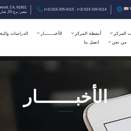
ywood, CA, 91601
(+2) 023-335-0115
(+2) 023-335-0114
مصر: برج 25, شارع عبد المنعم رياض, المهندسين, الجيزة, الدور الثامن, مكتب 17-18.
 المركز
أنشطة المركز
الأخبـــــــار
الدراسات والبح
من نحن
اتصل بنا
الأخبـــــــار