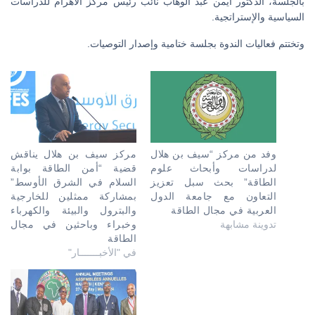
بالجلسة، الدكتور أيمن عبد الوهاب نائب رئيس مركز الأهرام للدراسات
السياسية والإستراتجية.
وتختتم فعاليات الندوة بجلسة ختامية وإصدار التوصيات.
وفد من مركز “سيف بن هلال
مركز سيف بن هلال يناقش
لدراسات وأبحاث علوم
قضية “أمن الطاقة بوابة
الطاقة” بحث سبل تعزيز
السلام في الشرق الأوسط”
التعاون مع جامعة الدول
بمشاركة ممثلين للخارجية
العربية في مجال الطاقة
والبترول والبيئة والكهرباء
تدوينة مشابهة
وخبراء وباحثين في مجال
الطاقة
في "الأخبـــــــار"