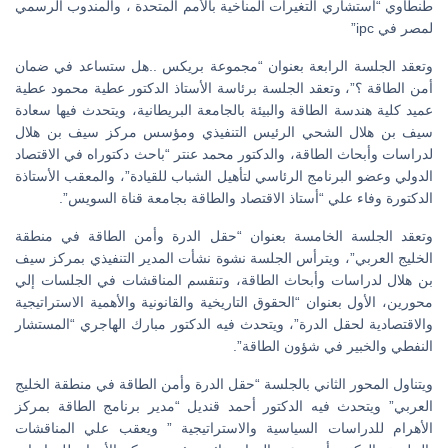
طنطاوي “استشاري التغيرات المناخية بالأمم المتحدة ، والمندوب الرسمي
لمصر في ipc”
وتعقد الجلسة الرابعة بعنوان “مجموعة بريكس ..هل ستساعد في ضمان
أمن الطاقة ؟”، وتعقد الجلسة برئاسة الأستاذ الدكتور عطية محمود عطية
عميد كلية هندسة الطاقة والبيئة بالجامعة البريطانية، ويتحدث فيها سعادة
سيف بن هلال الشحي الرئيس التنفيذي ومؤسس مركز سيف بن هلال
لدراسات وأبحاث الطاقة، والدكتور محمد عنتر “باحث دكتوراه في الاقتصاد
الدولي وعضو البرنامج الرئاسي لتأهيل الشباب للقيادة”، والمعقب الأستاذة
الدكتورة وفاء علي “أستاذ الاقتصاد والطاقة بجامعة قناة السويس”.
وتعقد الجلسة الخامسة بعنوان “حقل الدرة وأمن الطاقة في منطقة
الخليج العربي”، ويترأس الجلسة نشوة نشأت المدير التنفيذي بمركز سيف
بن هلال لدراسات وأبحاث الطاقة، وتنقسم المناقشات في الجلسات إلي
محورين، الأول بعنوان “الحقوق التاريخية والقانونية والأهمية الاستراتيجية
والاقتصادية لحقل الدرة”، ويتحدث فيه الدكتور مبارك الهاجري “المستشار
النفطي والخبير في شؤون الطاقة”.
ويتناول المحور الثاني بالجلسة “حقل الدرة وأمن الطاقة في منطقة الخليج
العربي” ويتحدث فيه الدكتور أحمد قنديل “مدير برنامج الطاقة بمركز
الأهرام للدراسات السياسية والاستراتيجية ” ويعقب علي المناقشات