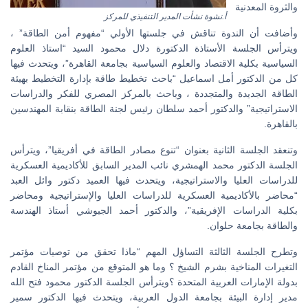
والثروة المعدنية
أ.نشوة نشأت المدير التنفيذي للمركز
وأضافت أن الندوة تناقش في جلستها الأولي “مفهوم أمن الطاقة” ،
ويترأس الجلسة الأستاذة الدكتورة دلال محمود السيد “استاذ العلوم
السياسية بكلية الاقتصاد والعلوم السياسية بجامعة القاهرة”، ويتحدث فيها
كل من الدكتور أمل اسماعيل “باحث تخطيط طاقة بإدارة التخطيط بهيئة
الطاقة الجديدة والمتجددة ، وباحث بالمركز المصري للفكر والدراسات
الاستراتيجية” والدكتور أحمد سلطان رئيس لجنة الطاقة بنقابة المهندسين
بالقاهرة.
وتنعقد الجلسة الثانية بعنوان “تنوع مصادر الطاقة في أفريقيا”، ويترأس
الجلسة الدكتور محمد الهمشري نائب المدير السابق للأكاديمية العسكرية
للدراسات العليا والاستراتيجية، ويتحدث فيها العميد دكتور وائل العبد
“محاضر بالأكاديمية العسكرية للدراسات العليا والإستراتيجية ومحاضر
بكلية الدراسات الإفريقية”، والدكتور أحمد الجيوشي أستاذ الهندسة
والطاقة بجامعة حلوان.
وتطرح الجلسة الثالثة التساؤل المهم “ماذا تحقق من توصيات مؤتمر
التغيرات المناخية بشرم الشيخ ؟ وما هو المتوقع من مؤتمر المناخ القادم
بدولة الإمارات العربية المتحدة ؟ويترأس الجلسة الدكتور محمود فتح الله
مدير إدارة البيئة بجامعة الدول العربية، ويتحدث فيها الدكتور سمير