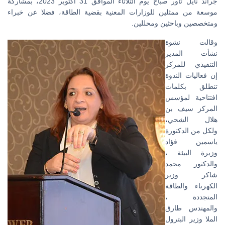
جراند نايل تاور صباح يوم الثلاثاء الموافق 31 أكتوبر 2023، بمشاركة
موسعة من ممثلين للوزارات المعنية بقضية الطاقة، فضلا عن خبراء
ومتخصصين وباحثين ومحللين.
وقالت نشوة
نشأت المدير
التنفيذي للمركز
إن فعاليات الندوة
تنطلق بكلمات
افتتاحية لمؤسس
المركز سيف بن
هلال الشحي،
ولكل من الدكتورة
ياسمين فؤاد
وزيرة البيئة ،
والدكتور محمد
شاكر وزير
الكهرباء والطاقة
المتجددة ،
والمهندس طارق
الملا وزير البترول