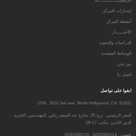
الرئيسيــــــــــــــــــة
إصدارات المركز
أنشطة المركز
الأخبـــــــار
الدراسات والبحوث
الوسائط المتعددة
من نحن
اتصل بنا
ابقوا على تواصل
USA
5031 fair ave, North Hollywood, CA, 91601
المقر الرئيسي
برج 25, شارع عبد المنعم رياض, المهندسين, الجيزة,
الدور الثامن, مكتب 17-18
تليفون
0233350114
0233350115