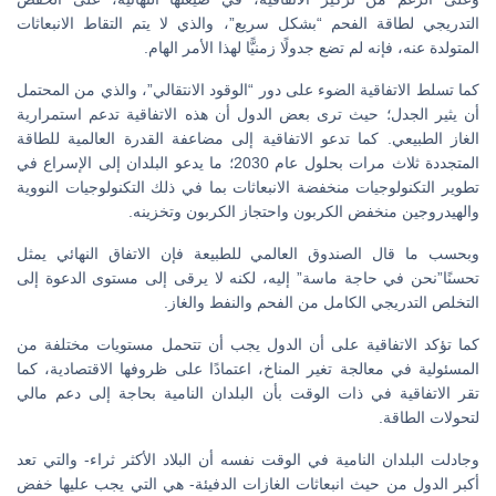
التدريجي لطاقة الفحم “بشكل سريع”، والذي لا يتم التقاط الانبعاثات
المتولدة عنه، فإنه لم تضع جدولًا زمنيًّا لهذا الأمر الهام.
كما تسلط الاتفاقية الضوء على دور “الوقود الانتقالي”، والذي من المحتمل
أن يثير الجدل؛ حيث ترى بعض الدول أن هذه الاتفاقية تدعم استمرارية
الغاز الطبيعي. كما تدعو الاتفاقية إلى مضاعفة القدرة العالمية للطاقة
المتجددة ثلاث مرات بحلول عام 2030؛ ما يدعو البلدان إلى الإسراع في
تطوير التكنولوجيات منخفضة الانبعاثات بما في ذلك التكنولوجيات النووية
والهيدروجين منخفض الكربون واحتجاز الكربون وتخزينه.
وبحسب ما قال الصندوق العالمي للطبيعة فإن الاتفاق النهائي يمثل
تحسنًا”نحن في حاجة ماسة” إليه، لكنه لا يرقى إلى مستوى الدعوة إلى
التخلص التدريجي الكامل من الفحم والنفط والغاز.
كما تؤكد الاتفاقية على أن الدول يجب أن تتحمل مستويات مختلفة من
المسئولية في معالجة تغير المناخ، اعتمادًا على ظروفها الاقتصادية، كما
تقر الاتفاقية في ذات الوقت بأن البلدان النامية بحاجة إلى دعم مالي
لتحولات الطاقة.
وجادلت البلدان النامية في الوقت نفسه أن البلاد الأكثر ثراء- والتي تعد
أكبر الدول من حيث انبعاثات الغازات الدفيئة- هي التي يجب عليها خفض