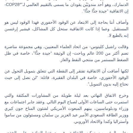
الدنمارك، وهو أحد مندوبَيْن يقودان ما يسمى بالتقييم العالمي لـ”COP28″-
إن الاتفاقية “جيدة جدًّا جدًّا”.
وأضاف أننا بحاجة إلى الابتعاد عن الوقود الأحفوري فهذا الوقود ليس هو
المستقبل. وعما إذا كانت الاتفاقية ستحل كل المشاكل، فيشير إرغنسن
إنه بالطبع لا.
وقالت راشيل كليتوس- من اتحاد العلماء المعنيين، وهي مجموعة مناصرة
تضم أكثر من 200 عالم وباحث- إن الوثيقة “جيدة جدًّا”، خاصة في ظل
الضغط المستمر من منتجي النفط والغاز.
لكنها أضافت أن الاتفاقية تفتقر إلى النقطة التي تتعلق بتمويل التحول عن
الوقود الأحفوري، خاصة في البلدان الفقيرة، قائلة: “لن نصل إلى حيث
نحتاج إليه بدون التمويل”.
وخرج الاتفاق النهائي بعد ليلة طويلة من المشاورات المكثقة والتي
استمرت حتى الساعات الأولى لصباح اليوم التالي. وعقد جابر اجتماعات مع
وزراء ودبلوماسيين، بينهم المبعوث الأمريكي لشئون المناخ جون كيري
ووزير الطاقة السعودي الأمير عبد العزيز بن سلمان ومسئولون من ساموا
وأستراليا وكندا والاتحاد الأوروبي.
وعلى الرغم من تركيز الاتفاقية، في صيغتها النهائية، على الخفض