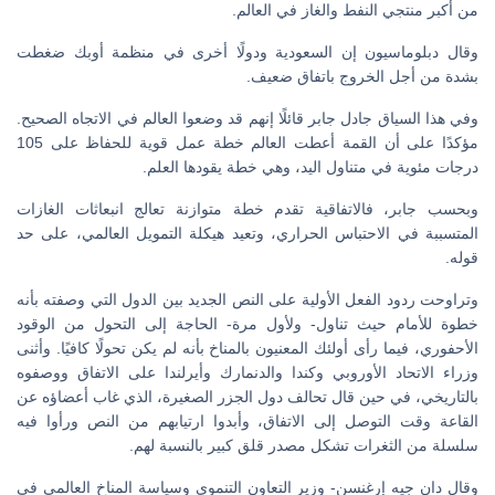
من أكبر منتجي النفط والغاز في العالم.
وقال دبلوماسيون إن السعودية ودولًا أخرى في منظمة أوبك ضغطت
بشدة من أجل الخروج باتفاق ضعيف.
وفي هذا السياق جادل جابر قائلًا إنهم قد وضعوا العالم في الاتجاه الصحيح.
مؤكدًا على أن القمة أعطت العالم خطة عمل قوية للحفاظ على 105
درجات مئوية في متناول اليد، وهي خطة يقودها العلم.
وبحسب جابر، فالاتفاقية تقدم خطة متوازنة تعالج انبعاثات الغازات
المتسببة في الاحتباس الحراري، وتعيد هيكلة التمويل العالمي، على حد
قوله.
وتراوحت ردود الفعل الأولية على النص الجديد بين الدول التي وصفته بأنه
خطوة للأمام حيث تناول- ولأول مرة- الحاجة إلى التحول من الوقود
الأحفوري، فيما رأى أولئك المعنيون بالمناخ بأنه لم يكن تحولًا كافيًا. وأثنى
وزراء الاتحاد الأوروبي وكندا والدنمارك وأيرلندا على الاتفاق ووصفوه
بالتاريخي، في حين قال تحالف دول الجزر الصغيرة، الذي غاب أعضاؤه عن
القاعة وقت التوصل إلى الاتفاق، وأبدوا ارتيابهم من النص ورأوا فيه
سلسلة من الثغرات تشكل مصدر قلق كبير بالنسبة لهم.
وقال دان جيه إرغنسن- وزير التعاون التنموي وسياسة المناخ العالمي في