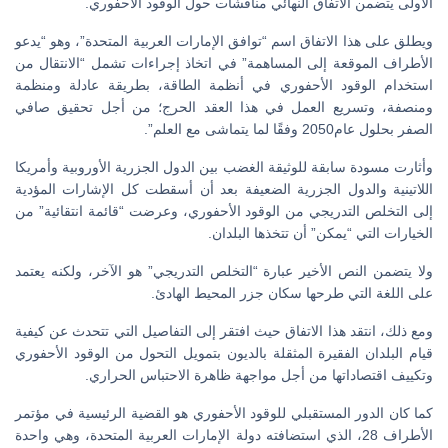
الأولى يتضمن الاتفاق النهائي مناقشات حول الوقود الأحفوري.
ويطلق على هذا الاتفاق اسم “توافق الإمارات العربية المتحدة”، وهو “يدعو
الأطراف الموقعة إلى المساهمة” في اتخاذ إجراءات تشمل “الانتقال من
استخدام الوقود الأحفوري في أنظمة الطاقة، بطريقة عادلة ومنظمة
ومنصفة، وتسريع العمل في هذا العقد الحرج؛ من أجل تحقيق صافي
الصفر بحلول عام2050 وفقًا لما يتماشى مع العلم”.
وأثارت مسودة سابقة للوثيقة الغضب بين الدول الجزرية الأوروبية وأمريكا
اللاتينية والدول الجزرية الضعيفة بعد أن أسقطت كل الإشارات المؤدية
إلى التخلص التدريجي من الوقود الأحفوري، وعرضت “قائمة انتقائية” من
الخيارات التي “يمكن” أن تتخذها البلدان.
ولا يتضمن النص الأخير عبارة “التخلص التدريجي” هو الآخر، ولكنه يعتمد
على اللغة التي طرحها سكان جزر المحيط الهادئ.
ومع ذلك، انتقد هذا الاتفاق حيث افتقر إلى التفاصيل التي تتحدث عن كيفية
قيام البلدان الفقيرة المثقلة بالديون بتمويل التحول من الوقود الأحفوري
وتكييف اقتصاداتها من أجل مواجهة ظاهرة الاحتباس الحراري.
كما كان الدور المستقبلي للوقود الأحفوري هو القضية الرئيسية في مؤتمر
الأطراف 28، الذي استضافته دولة الإمارات العربية المتحدة، وهي واحدة