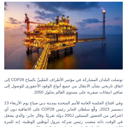
توصلت البلدان المشاركة في مؤتمر الأطراف المَعْنِيِّ بالمناخ COP28 إلى
اتفاق تاريخي بشأن الانتقال من جميع أنواع الوقود الأحفوري للوصول إلى
صافي انبعاثات صفرية على مستوى العالم بحلول 2050.
وفي افتتاح الجلسة العامة للأمم المتحدة بمدينة دبي صباح يوم الأربعاء 13
ديسمبر 2023، وقَّع سلطان الجابر رئيس COP28 على الاتفاقية دون أي
اعتراض من الحضور الممثلين لـ200 دولة تقريبًا. وقال جابر- والذي يشغل
في الوقت ذاته منصب رئيس شركة بترول أبوظبي الوطنية- إنه للمرة